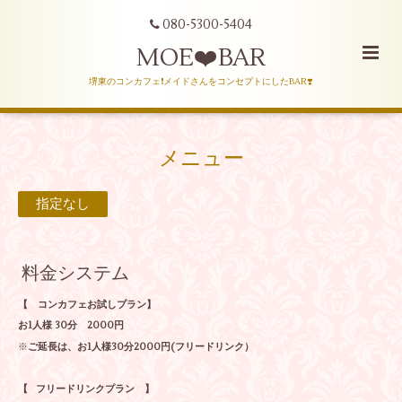
080-5300-5404
MOE❤️BAR
堺東のコンカフェ❗️メイドさんをコンセプトにしたBAR❣️
メニュー
指定なし
料金システム
【 コンカフェお試しプラン】
お1人様 30分 2000円
※
ご延長は、お1人様30分2000円(フリードリンク）
【 フリードリンクプラン 】